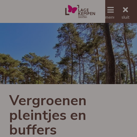
menu
menu
sluit
Jaaroverzicht RLLK
Vergroenen
pleintjes en
buffers