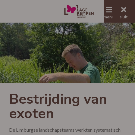
menu
menu
sluit
Jaaroverzicht RLLK
Bestrijding van
exoten
De Limburgse landschapsteams werkten systematisch