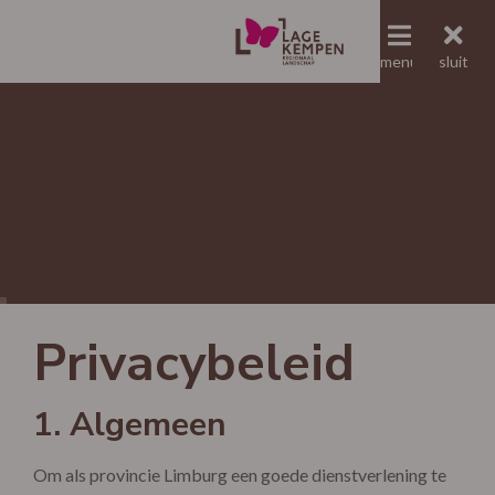
menu
menu
sluit
Jaaroverzicht RLLK
Privacybeleid
1. Algemeen
Om als provincie Limburg een goede dienstverlening te