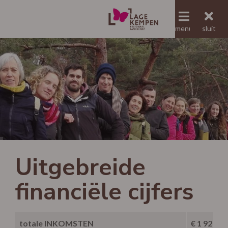
menu
menu
sluit
Jaaroverzicht RLLK
Uitgebreide
financiële cijfers
totale INKOMSTEN
€ 1 923 3