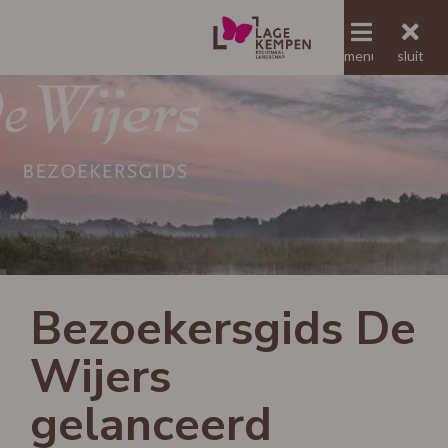
menu
menu
sluit
Jaaroverzicht RLLK
Bezoekersgids De
Wijers
gelanceerd