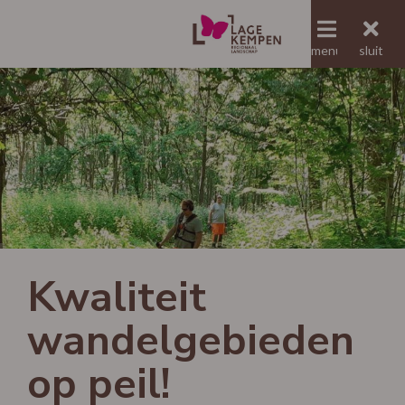
menu
menu
sluit
Jaaroverzicht RLLK
Kwaliteit
wandelgebieden
op peil!